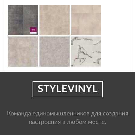
STYLEVINYL
Команда единомышленников для создания
настроения в любом месте.