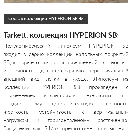
SPACE F
Состав коллекции HYPERION SB
KVAZAR
Tarkett, коллекция HYPERION SB:
STIMUL
Полукоммерческий линолеум HYPERION SB
CONTRACT SB
входит в серию коллекций напольных покрытий
SB, которые отличаются повышенной плотностью
КОМИТЕКС ЛИН
и прочностью, дольше сохраняют первоначальный
БАВАРИЯ
внешний вид, легки в уходе. Линолеум из
коллекции HYPERION SB произведен с
ПЕЧОРА
применением каландровой технологии, что
ПРОВАНС
придает ему дополнительную плотность,
жесткость, устойчивость к вертикальным
ТИП Б (ГОСТ 7251)
нагрузкам и горизонтальному растяжению.
Защитный лак R.Max препятствует впитыванию
ЛЕЙ