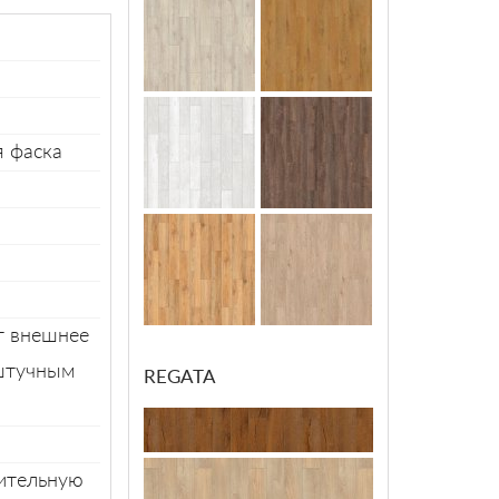
я фаска
т внешнее
 штучным
REGATA
ительную