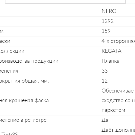
NERO
1292
м.
159
аски
4-х стороння
коллекции
REGATA
роизводства продукции
Планка
менения
33
окрытия общая, мм.
12
Обеспечивае
няя крашеная фаска
сходство со
паркетом
иснение в регистре
Да
Даёт дополн
 Tech3S