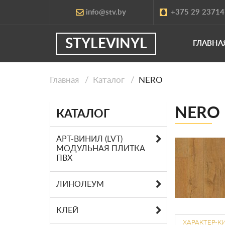
info@stv.by
+375 29 2371
STYLEVINYL
ГЛАВНА
Главная
Каталог
NERO
NERO 
КАТАЛОГ
АРТ-ВИНИЛ (LVT)
МОДУЛЬНАЯ ПЛИТКА
ПВХ
ЛИНОЛЕУМ
КЛЕЙ
ХАРАКТЕР-К